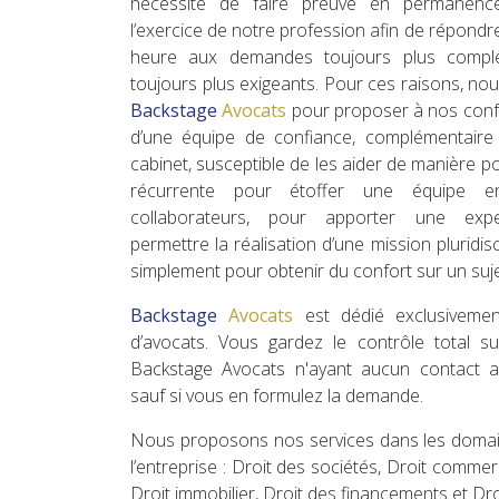
nécessité de faire preuve en permanence 
l’exercice de notre profession afin de répondr
heure aux demandes toujours plus comple
toujours plus exigeants. Pour ces raisons, no
Backstage
Avocats
pour proposer à nos confr
d’une équipe de confiance, complémentaire 
cabinet, susceptible de les aider de manière p
récurrente pour étoffer une équipe
collaborateurs, pour apporter une exper
permettre la réalisation d’une mission pluridisc
simplement pour obtenir du confort sur un suje
Backstage
Avocats
est dédié exclusivemen
d’avocats. Vous gardez le contrôle total su
Backstage Avocats n'ayant aucun contact av
sauf si vous en formulez la demande.
Nous proposons nos services dans les domai
l’entreprise : Droit des sociétés, Droit commerci
Droit immobilier, Droit des financements et Droi