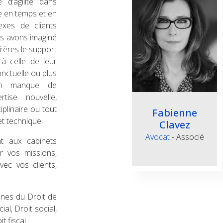
d’agilité dans
e en temps et en
xes de clients
us avons imaginé
ères le support
à celle de leur
onctuelle ou plus
 en manque de
tise nouvelle,
iplinaire ou tout
Fabienne
t technique.
Clavez
Avocat
- Associé
t aux cabinets
r vos missions,
ec vos clients,
nes du Droit de
al, Droit social,
t fiscal.